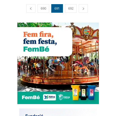
690
691
692