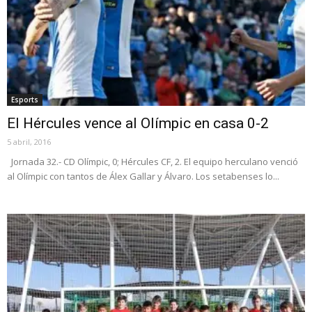
Esports
El Hércules vence al Olímpic en casa 0-2
5 abril, 2016
Jornada 32.- CD Olímpic, 0; Hércules CF, 2. El equipo herculano venció
al Olímpic con tantos de Álex Gallar y Álvaro. Los setabenses lo...