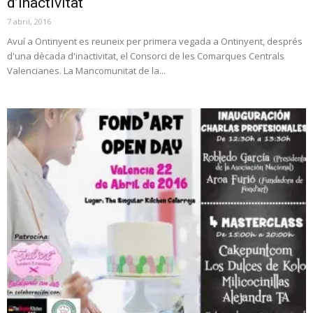
d’inactivitat
7 abril, 2016
Avuí a Ontinyent es reuneix per primera vegada a Ontinyent, després
d'una dècada d'inactivitat, el Consorci de les Comarques Centrals
Valencianes. La Mancomunitat de la...