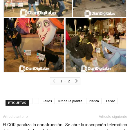
-
1
2
Falles
Nit de la plantá
Plantá
Tarde
ETIQUETAS
Artículo anterior
Artículo siguiente
El COR paraliza la construcción
Se abre la inscripción telemática