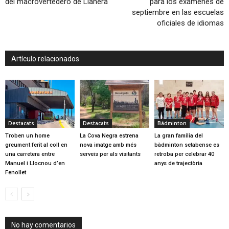
del macrovertedero de Llanera
para los exámenes de
septiembre en las escuelas
oficiales de idiomas
Artículo relacionados
Destacats
Destacats
Bádminton
Troben un home
La Cova Negra estrena
La gran família del
greument ferit al coll en
nova imatge amb més
bàdminton setabense es
una carretera entre
serveis per als visitants
retroba per celebrar 40
Manuel i Llocnou d’en
anys de trajectòria
Fenollet
No hay comentarios