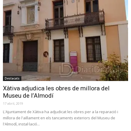
Destacats
Xàtiva adjudica les obres de millora del
Museu de l’Almodí
17 abril, 2019
L'Ajuntament de Xàtiva ha adjudicat les obres per a la reparació i
millora de l'aïllament en els tancaments exteriors del Museu de
l'Almodí, instal·lació...