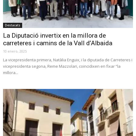
Destacats
La Diputació invertix en la millora de
carreteres i camins de la Vall d’Albaida
10 enero, 2025
La vicepresidenta primera, Natàlia Enguix, i la diputada de Carreteres i
vicepresidenta segona, Reme Mazzolari, coincidixen en fixar “la
millora...