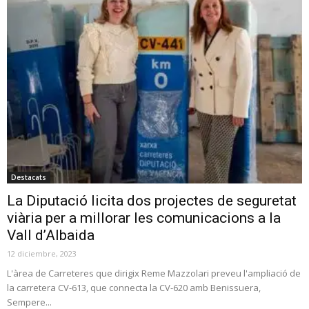
Destacats
La Diputació licita dos projectes de seguretat
viària per a millorar les comunicacions a la
Vall d’Albaida
12 diciembre, 2023
L'àrea de Carreteres que dirigix Reme Mazzolari preveu l'ampliació de
la carretera CV-613, que connecta la CV-620 amb Benissuera,
Sempere...