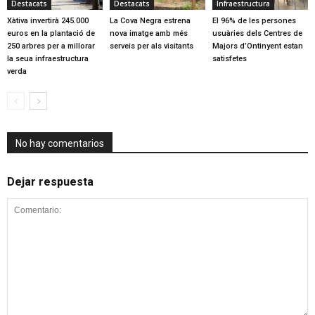
Destacats
Destacats
Infraestructura
Xàtiva invertirà 245.000
La Cova Negra estrena
El 96% de les persones
euros en la plantació de
nova imatge amb més
usuàries dels Centres de
250 arbres per a millorar
serveis per als visitants
Majors d’Ontinyent estan
la seua infraestructura
satisfetes
verda
No hay comentarios
Dejar respuesta