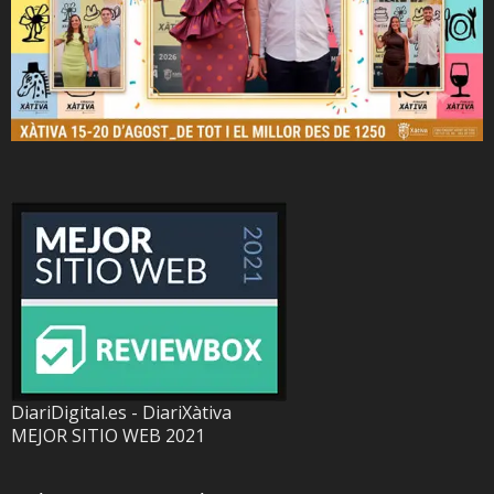
DiariDigital.es - DiariXàtiva
MEJOR SITIO WEB 2021