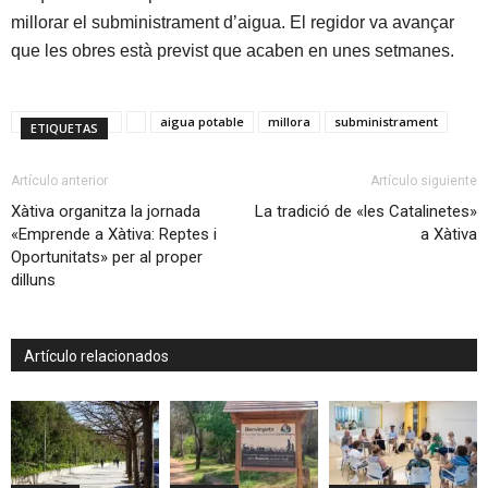
millorar el subministrament d’aigua. El regidor va avançar
que les obres està previst que acaben en unes setmanes.
aigua potable
millora
subministrament
ETIQUETAS
Artículo anterior
Artículo siguiente
Xàtiva organitza la jornada
La tradició de «les Catalinetes»
«Emprende a Xàtiva: Reptes i
a Xàtiva
Oportunitats» per al proper
dilluns
Artículo relacionados