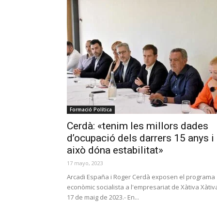
Formació Política
Cerdà: «tenim les millors dades
d’ocupació dels darrers 15 anys i
això dóna estabilitat»
17 mayo, 2023
Arcadi España i Roger Cerdà exposen el programa
econòmic socialista a l'empresariat de Xàtiva Xàtiv
17 de maig de 2023.- En...