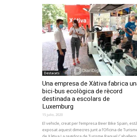
Destacats
Una empresa de Xàtiva fabrica un
bici-bus ecològica de rècord
destinada a escolars de
Luxemburg
15 julio, 2020
El vehicle, creat per l’empresa Beer Bike Spain, est
exposat aquest dimecres junt a l’Oficina de Turism
de Xàtiva La regidora de Turisme Raquel Caballero.