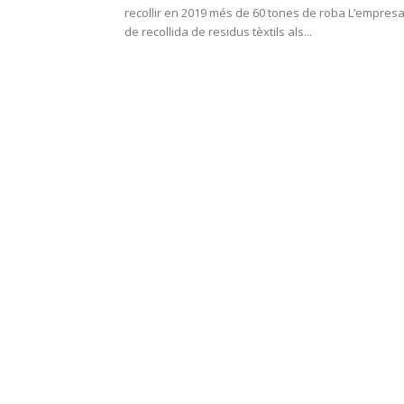
recollir en 2019 més de 60 tones de roba L’empres
de recollida de residus tèxtils als...