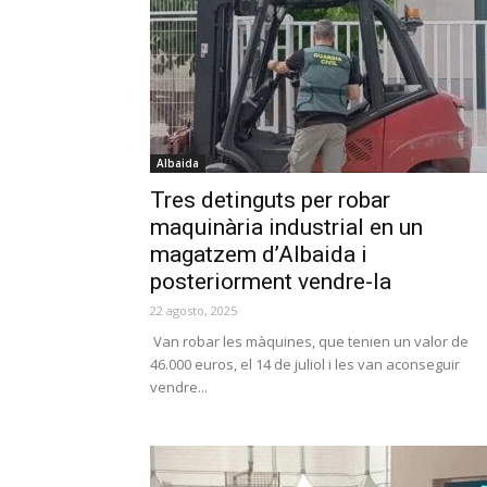
Albaida
Tres detinguts per robar
maquinària industrial en un
magatzem d’Albaida i
posteriorment vendre-la
22 agosto, 2025
Van robar les màquines, que tenien un valor de
46.000 euros, el 14 de juliol i les van aconseguir
vendre...