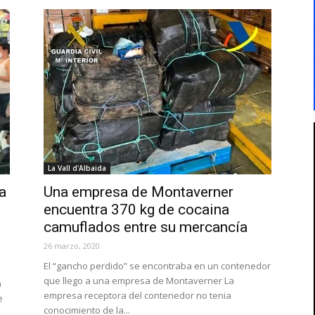
La Vall d'Albaida
a
Una empresa de Montaverner
encuentra 370 kg de cocaina
camuflados entre su mercancía
26 marzo, 2020
El “gancho perdido” se encontraba en un contenedor
que llego a una empresa de Montaverner La
à
empresa receptora del contenedor no tenia
e
conocimiento de la...
..