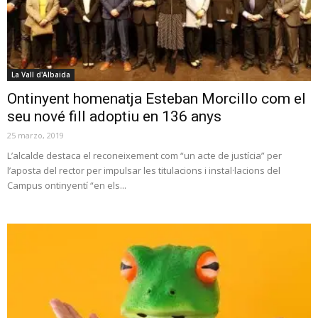
La Vall d'Albaida
Ontinyent homenatja Esteban Morcillo com el
seu nové fill adoptiu en 136 anys
25 marzo, 2019
L’alcalde destaca el reconeixement com “un acte de justícia” per
l’aposta del rector per impulsar les titulacions i instal·lacions del
Campus ontinyentí “en els...