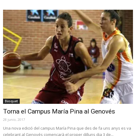
Bàsquet
Torna el Campus María Pina al Genovés
28 junio, 2017
Una nova edició del campus María Pina que des de fa uns anys es va
celebrant al Genovés començarà el proper dilluns dia 3 de...