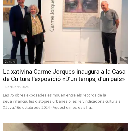
Cultura
La xativina Carme Jorques inaugura a la Casa
de Cultura l’exposició «D’un temps, d’un país»
16 octubre, 2024
Les 75 obres exposades es mouen entre els records de la
seua infància, les distòpies urbanes o les reivindicacions culturals
Xàtiva,16d'octubrede 2024.- Aquest dimecres s'ha...