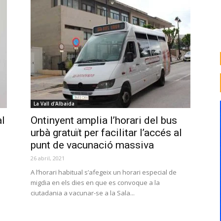
La Vall d'Albaida
al
Ontinyent amplia l’horari del bus
urbà gratuït per facilitar l’accés al
punt de vacunació massiva
26 abril, 2021
A l’horari habitual s’afegeix un horari especial de
migdia en els dies en que es convoque a la
ciutadania a vacunar-se a la Sala...