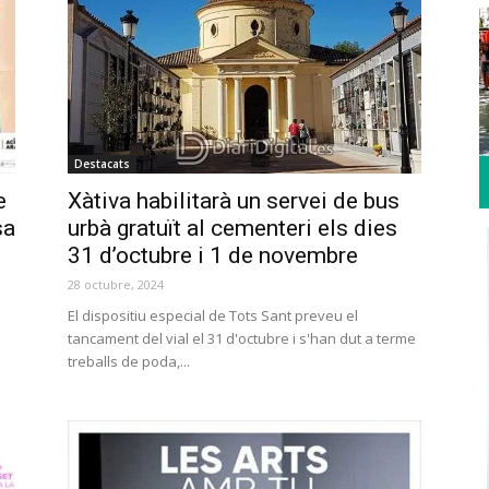
Destacats
e
Xàtiva habilitarà un servei de bus
sa
urbà gratuït al cementeri els dies
31 d’octubre i 1 de novembre
28 octubre, 2024
El dispositiu especial de Tots Sant preveu el
tancament del vial el 31 d'octubre i s'han dut a terme
treballs de poda,...