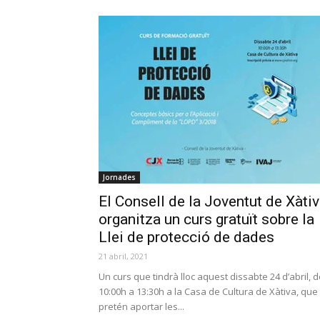
Jornades
El Consell de la Joventut de Xàti
organitza un curs gratuït sobre la
Llei de protecció de dades
21 abril, 2021
Un curs que tindrà lloc aquest dissabte 24 d’abril, 
10:00h a 13:30h a la Casa de Cultura de Xàtiva, que
pretén aportar les...