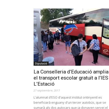
Diputació
La Conselleria d’Educació amplia
el transport escolar gratuït a l’IES
L’Estació
27 septiembre, 2017
L'alumnat d'ESO d'aquest institut ontinyentí es
beneficiarà enguany d'un tercer autobús, que se
sumarà als dos autocars que ja donaven servei el