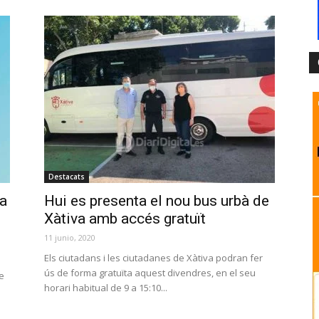
Destacats
va
Hui es presenta el nou bus urbà de
Xàtiva amb accés gratuït
11 junio, 2020
Els ciutadans i les ciutadanes de Xàtiva podran fer
ús de forma gratuïta aquest divendres, en el seu
de
horari habitual de 9 a 15:10...