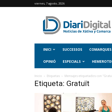
viernes, 7 agosto, 2026
INICI
SUCCESSOS
COMARQUES
OPINIÓ
ESPECIALS
HEMEROTE
Inicio
Etiquetas
Mensajes etiquetados con "Gratuï
Etiqueta: Gratuït