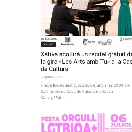
Concert
Xàtiva acollirà un recital gratuït d
la gira «Les Arts amb Tu» a la Ca
de Cultura
24 junio, 2025
Tindrà lloc aquest dijous 26 de juny a les 20.00 h al
Saló Noble de Casa de Cultura de Xàtiva
Xàtiva, 23de...