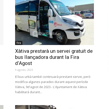
Fira
Xàtiva prestarà un servei gratuït de
bus llançadora durant la Fira
d’Agost
9 agosto, 2023
El bus urbà també continuarà prestant servei, però
modifica algunes parades durant aquest període
Xàtiva, 9d'agost de 2023.- L'Ajuntament de Xàtiva
habilitarà durant...