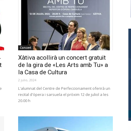
Concert
4
Xàtiva acollirà un concert gratuït
t
de la gira de «Les Arts amb Tu» a
la Casa de Cultura
2 julio, 2024
se
L'alumnat del Centre de Perfeccionament oferirà un
recital d'òpera i sarsuela el pròxim 12 de juliol a les
20.00 h