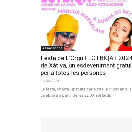
Associacions
Festa de L’Orgull LGTBIQA+ 202
de Xàtiva, un esdeveniment gratuï
per a totes les persones
4 julio, 2024
La festa, oberta i gratuïta per a tota la ciutadania, 
celebrarà a partir de les 22.00 h al Jardí...