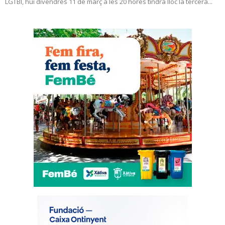
LGTBI, hui divendres 11 de març a les 20 hores tindrà lloc la tercera...