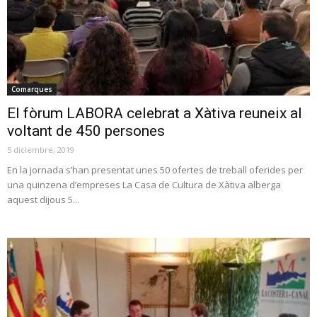
Comarques
El fòrum LABORA celebrat a Xàtiva reuneix al
voltant de 450 persones
5 diciembre, 2019
En la jornada s’han presentat unes 50 ofertes de treball oferides per
una quinzena d’empreses La Casa de Cultura de Xàtiva alberga
aquest dijous 5...