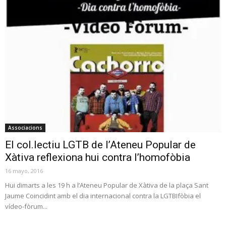
Associacions
El col.lectiu LGTB de l’Ateneu Popular de
Xàtiva reflexiona hui contra l’homofòbia
16 mayo, 2016
Hui dimarts a les 19 h a l’Ateneu Popular de Xàtiva de la plaça Sant
Jaume Coincidint amb el dia internacional contra la LGTBIfòbia el
vídeo-fòrum...