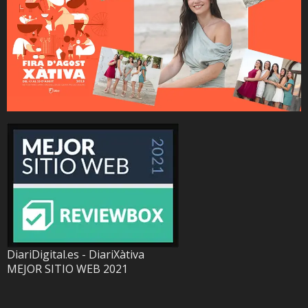
DiariDigital.es - DiariXàtiva
MEJOR SITIO WEB 2021