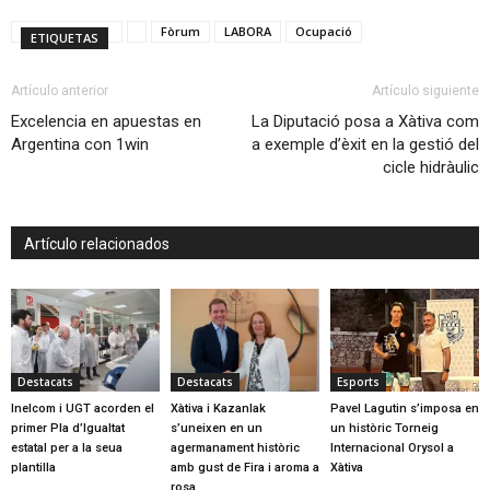
Fòrum
LABORA
Ocupació
ETIQUETAS
Artículo anterior
Artículo siguiente
Excelencia en apuestas en
La Diputació posa a Xàtiva com
Argentina con 1win
a exemple d’èxit en la gestió del
cicle hidràulic
Artículo relacionados
Destacats
Destacats
Esports
Inelcom i UGT acorden el
Xàtiva i Kazanlak
Pavel Lagutin s’imposa en
primer Pla d’Igualtat
s’uneixen en un
un històric Torneig
estatal per a la seua
agermanament històric
Internacional Orysol a
plantilla
amb gust de Fira i aroma a
Xàtiva
rosa