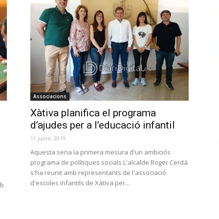
Associacions
Xàtiva planifica el programa
d’ajudes per a l’educació infantil
11 junio, 2019
Aquesta seria la primera mesura d'un ambiciós
programa de polítiques socials L'alcalde Roger Cerdà
s'ha reunit amb representants de l'associació
d'escoles infantils de Xàtiva per...
mb