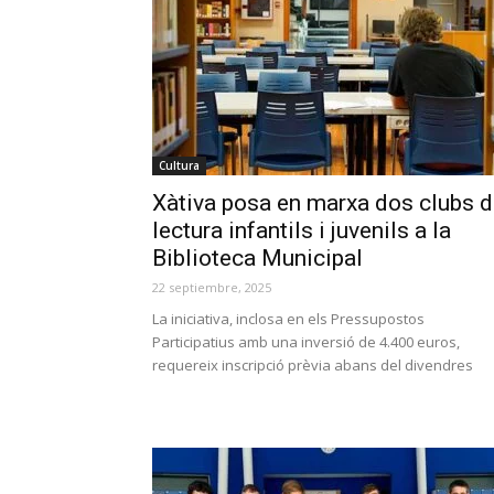
Cultura
Xàtiva posa en marxa dos clubs 
lectura infantils i juvenils a la
Biblioteca Municipal
22 septiembre, 2025
La iniciativa, inclosa en els Pressupostos
Participatius amb una inversió de 4.400 euros,
requereix inscripció prèvia abans del divendres