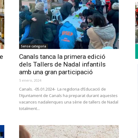
Sense categoria
de
Canals tanca la primera edició
dels Tallers de Nadal infantils
amb una gran participació
5 enero, 2024
Canals. -05.01.2024- La regidoria d’Educació de
l’Ajuntament de Canals ha preparat durant aquestes
vacances nadalenques una sèrie de tallers de Nadal
totalment...