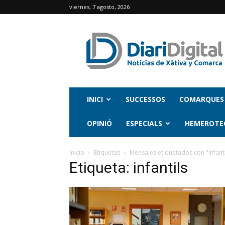
viernes, 7 agosto, 2026
INICI
SUCCESSOS
COMARQUES
OPINIÓ
ESPECIALS
HEMEROTE
Inicio
Etiquetas
Mensajes etiquetados con "infanti
Etiqueta: infantils