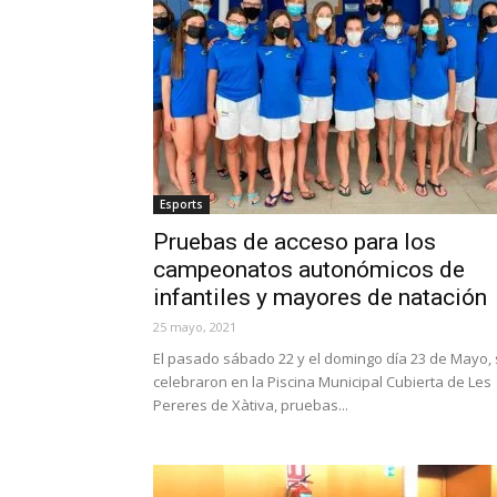
Esports
Pruebas de acceso para los
campeonatos autonómicos de
infantiles y mayores de natación
25 mayo, 2021
El pasado sábado 22 y el domingo día 23 de Mayo,
celebraron en la Piscina Municipal Cubierta de Les
Pereres de Xàtiva, pruebas...