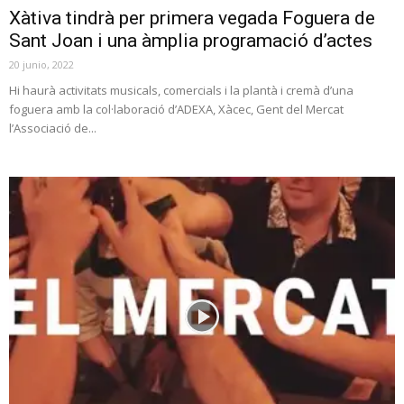
Xàtiva tindrà per primera vegada Foguera de
Sant Joan i una àmplia programació d’actes
20 junio, 2022
Hi haurà activitats musicals, comercials i la plantà i cremà d’una
foguera amb la col·laboració d’ADEXA, Xàcec, Gent del Mercat
l’Associació de...