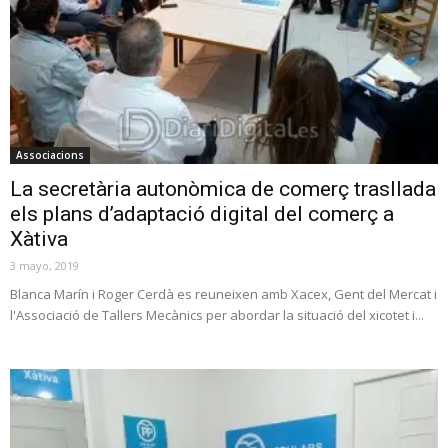
Associacions
La secretària autonòmica de comerç trasllada
els plans d’adaptació digital del comerç a
Xàtiva
3 mayo, 2019
Blanca Marín i Roger Cerdà es reuneixen amb Xacex, Gent del Mercat i
l'Associació de Tallers Mecànics per abordar la situació del xicotet i...