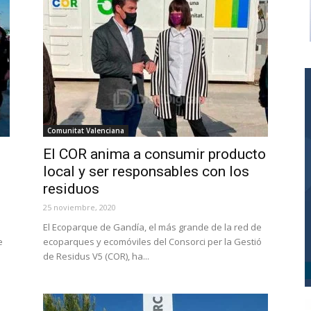
Comunitat Valenciana
El COR anima a consumir producto
local y ser responsables con los
residuos
25 noviembre, 2020
El Ecoparque de Gandía, el más grande de la red de
e
ecoparques y ecomóviles del Consorci per la Gestió
de Residus V5 (COR), ha...