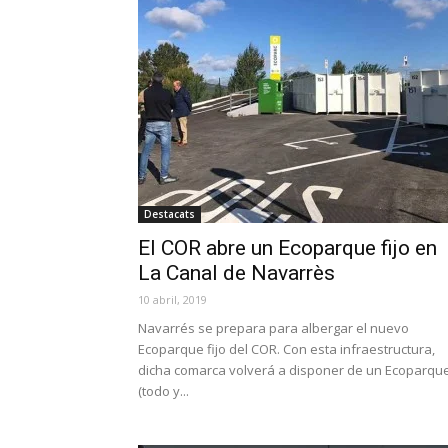
Destacats
El COR abre un Ecoparque fijo en
La Canal de Navarrès
10 abril, 2019
Navarrés se prepara para albergar el nuevo
Ecoparque fijo del COR. Con esta infraestructura,
dicha comarca volverá a disponer de un Ecoparqu
(todo y...