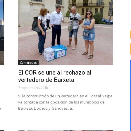
Comarques
El COR se une al rechazo al
vertedero de Barxeta
7 septiembre, 2018
Si la construcción de un vertedero en el Tossal Negre
ya contaba con la oposición de los municipios de
e
Barxeta, Llocnou y Genovés, a...