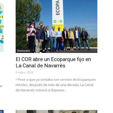
Destacats
El COR abre un Ecoparque fijo en
La Canal de Navarrès
3 mayo, 2019
• Pese a que ya contaba con servicio de Ecoparques
móviles, después de más de una década, La Canal
ar
de Navarrés volverá a disponer...