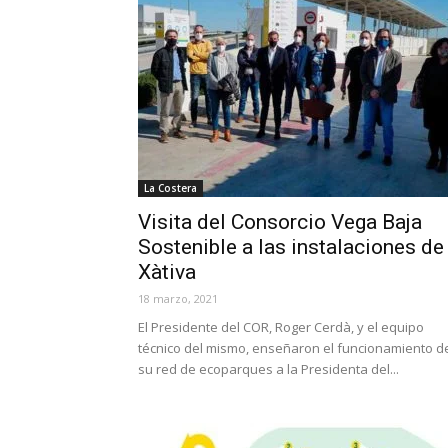
La Costera
Visita del Consorcio Vega Baja
Sostenible a las instalaciones de
Xàtiva
18 marzo, 2021
El Presidente del COR, Roger Cerdà, y el equipo
técnico del mismo, enseñaron el funcionamiento d
su red de ecoparques a la Presidenta del...