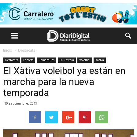
Inicio
Destacats
Destacats
Esports
Comarques
La Costera
Voleibol
Xàtiva
El Xàtiva voleibol ya están en
marcha para la nueva
temporada
10 septiembre, 2019