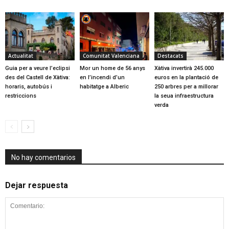
Actualitat
Comunitat Valenciana
Destacats
Guia per a veure l’eclipsi
Mor un home de 56 anys
Xàtiva invertirà 245.000
des del Castell de Xàtiva:
en l’incendi d’un
euros en la plantació de
horaris, autobús i
habitatge a Alberic
250 arbres per a millorar
restriccions
la seua infraestructura
verda
No hay comentarios
Dejar respuesta