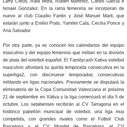
Larry Creus, Rafa Mora, Rubén Martínez, Carles Garcia e
Ismael Gonzalez. En la rama femenina se incorporan de
nuevo al club Claudio Fantin y José Manuel Marti, que
estarán junto a Emilio Prats, Yamilet Cala, Cecilia Ponce y
Ana Salvador.
Por otra parte, ya se conocen los calendarios del equipo
masculino y del equipo femenino que militan en la división
de plata del voleibol español. El Familycash Xativa voleibol
masculino afrontará su quinta temporada consecutiva en la
superliga2, con diecinueve temporadas consecutivas
militando en ligas nacionales. Previamente se disputará la
eliminatoria de la Copa Comunidad Valenciana el próximo
21 de septiembre en Xàtiva y la liga comenzará el día 5 de
octubre. Los setabenses recibirán al CV Tarragona en el
histórico pabellón municipal de voleibol, una liga muy
competida, con grandes rivales como el Futbol Club
Barcelona y el CV Mundet de Barcelona, el CV