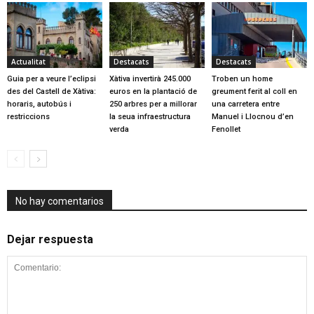
Actualitat
Destacats
Destacats
Guia per a veure l’eclipsi
Xàtiva invertirà 245.000
Troben un home
des del Castell de Xàtiva:
euros en la plantació de
greument ferit al coll en
horaris, autobús i
250 arbres per a millorar
una carretera entre
restriccions
la seua infraestructura
Manuel i Llocnou d’en
verda
Fenollet
No hay comentarios
Dejar respuesta