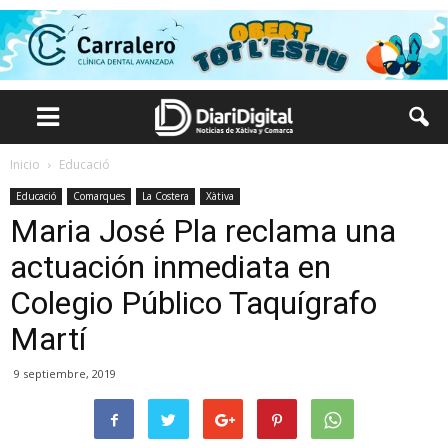
Inicio
Educació
Educació
Comarques
La Costera
Xàtiva
Maria José Pla reclama una
actuación inmediata en
Colegio Público Taquígrafo
Martí
9 septiembre, 2019