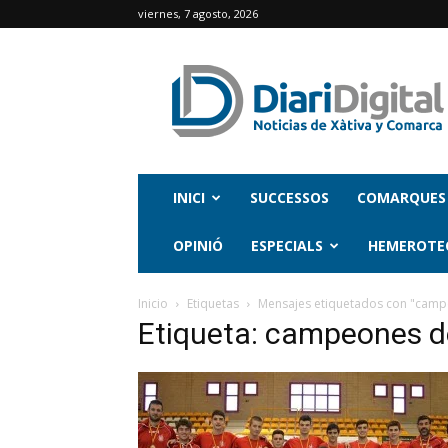
viernes, 7 agosto, 2026
INICI
SUCCESSOS
COMARQUES
OPINIÓ
ESPECIALS
HEMEROTE
Inicio
Etiquetas
Mensajes etiquetados con "camp
Etiqueta: campeones 