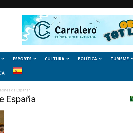
ESPORTS
CULTURA
POLÍTICA
TURISME
CA
eones de España"
de España