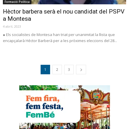
Formació Política
Hèctor barbera serà el nou candidat del PSPV
a Montesa
4 abril, 2023
● Els socialistes de Montesa han triat per unanimitat la llista que
encapçalarà Héctor Barberà per a les pròximes eleccions del 28...
1
2
3