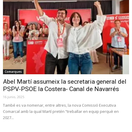
Comarques
Abel Martí assumeix la secretaria general del
PSPV-PSOE la Costera- Canal de Navarrés
16 junio, 2025
També es va nomenar, entre altres, la nova Comissió Executiva
Comarcal amb la qual Martí pretén “treballar en equip perquè en
2027...