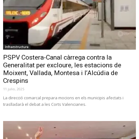
Infraestructura
PSPV Costera-Canal càrrega contra la
Generalitat per excloure, les estacions de
Moixent, Vallada, Montesa i l’Alcúdia de
Crespins
11 julio, 2025
La direcció comarcal prepara mocions en els municipis afectats i
traslladarà el debat a les Corts Valencianes.