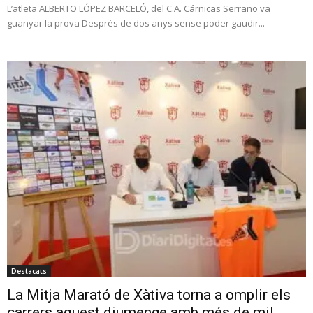
L’atleta ALBERTO LÓPEZ BARCELÓ, del C.A. Cárnicas Serrano va
guanyar la prova Després de dos anys sense poder gaudir...
Destacats
La Mitja Marató de Xàtiva torna a omplir els
carrers aquest diumenge amb més de mil