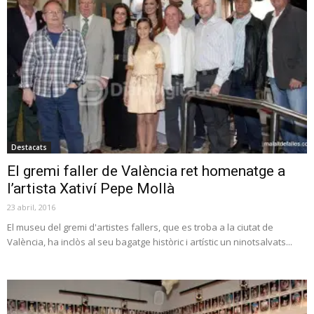
Destacats
El gremi faller de València ret homenatge a
l’artista Xativí Pepe Mollà
23 abril, 2016
El museu del gremi d'artistes fallers, que es troba a la ciutat de
València, ha inclòs al seu bagatge històric i artístic un ninotsalvats...