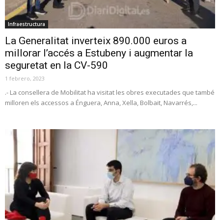
Infraestructura
La Generalitat inverteix 890.000 euros a
millorar l’accés a Estubeny i augmentar la
seguretat en la CV-590
1 febrero, 2023
.- La consellera de Mobilitat ha visitat les obres executades que també
milloren els accessos a Énguera, Anna, Xella, Bolbait, Navarrés,...