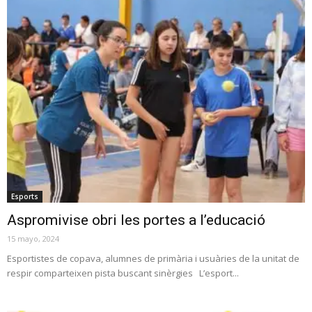
Esports
Aspromivise obri les portes a l’educació
15 mayo, 2024
Esportistes de copava, alumnes de primària i usuàries de la unitat de
respir comparteixen pista buscant sinèrgies L’esport...