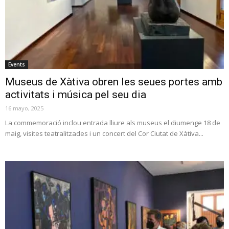
Events
Museus de Xàtiva obren les seues portes amb
activitats i música pel seu dia
16 mayo, 2025
La commemoració inclou entrada lliure als museus el diumenge 18 de
maig, visites teatralitzades i un concert del Cor Ciutat de Xàtiva...