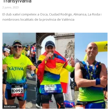
Transylvania
2 junio, 2023
El club xativí competeix a Osca, Ciudad Rodrigo, Almansa, La Roda i
nombroses localitats de la província de València
Atletisme