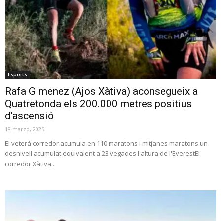
Esports
Rafa Gimenez (Ajos Xàtiva) aconsegueix a
Quatretonda els 200.000 metres positius
d’ascensió
18 marzo, 2025
El veterà corredor acumula en 110 maratons i mitjanes maratons un
desnivell acumulat equivalent a 23 vegades l'altura de l'EverestEl
corredor Xàtiva...