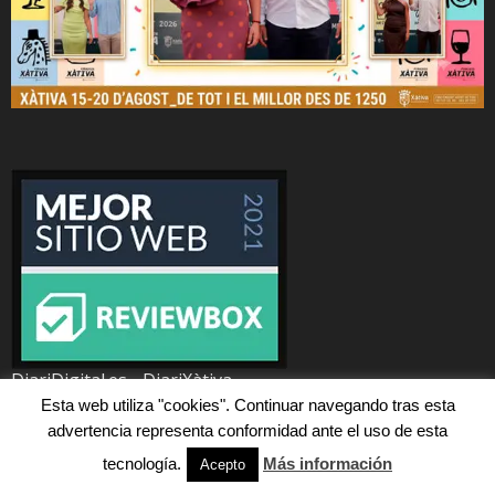
DiariDigital.es - DiariXàtiva
MEJOR SITIO WEB 2021
Esta web utiliza "cookies". Continuar navegando tras esta
advertencia representa conformidad ante el uso de esta
tecnología.
Más información
Acepto
Política de cookies
/
Política de privacitat