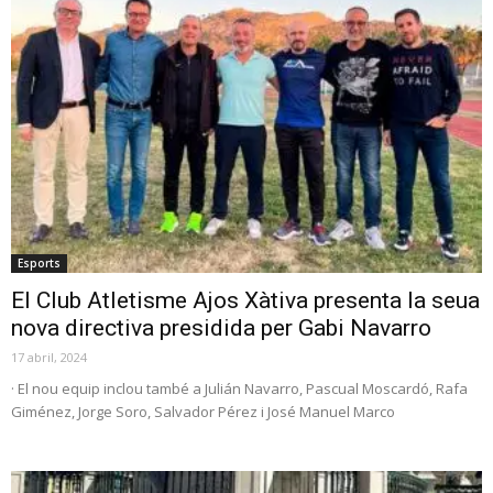
Esports
El Club Atletisme Ajos Xàtiva presenta la seua
nova directiva presidida per Gabi Navarro
17 abril, 2024
· El nou equip inclou també a Julián Navarro, Pascual Moscardó, Rafa
Giménez, Jorge Soro, Salvador Pérez i José Manuel Marco