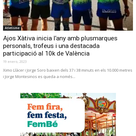
Atletisme
Ajos Xàtiva inicia l’any amb plusmarques
personals, trofeus i una destacada
participació al 10k de València
19 enero, 2023
Ximo Llàcer i Jorge Soro baixen dels 37 i 38 minuts en els 10.000 metres
i Jorge Montesinos es queda a només...