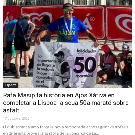
Esports
Rafa Masip fa història en Ajos Xàtiva en
completar a Lisboa la seua 50a marató sobre
asfalt
17 octubre, 2023
El club arranca amb força la nova temporada aconseguint 20 trofeus
en diferents proves dins i fora de la comarca de La...