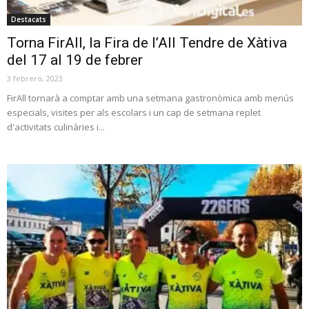
Destacats
Torna FirAll, la Fira de l’All Tendre de Xàtiva
del 17 al 19 de febrer
3 febrero, 2023
FirAll tornarà a comptar amb una setmana gastronòmica amb menús
especials, visites per als escolars i un cap de setmana replet
d'activitats culinàries i...