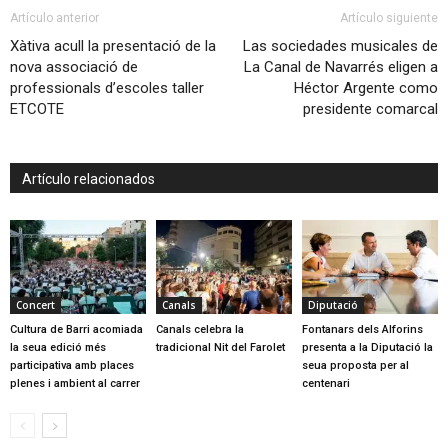
Artículo anterior
Artículo siguiente
Xàtiva acull la presentació de la
Las sociedades musicales de
nova associació de
La Canal de Navarrés eligen a
professionals d’escoles taller
Héctor Argente como
ETCOTE
presidente comarcal
Artículo relacionados
Concert
Canals
Diputació
Cultura de Barri acomiada
Canals celebra la
Fontanars dels Alforins
la seua edició més
tradicional Nit del Farolet
presenta a la Diputació la
participativa amb places
seua proposta per al
plenes i ambient al carrer
centenari