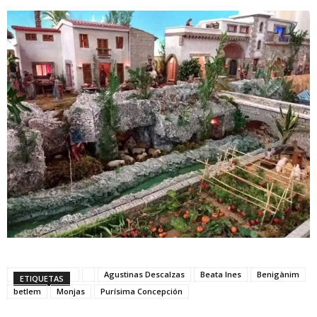
Agustinas Descalzas
Beata Ines
Benigànim
ETIQUETAS
betlem
Monjas
Purísima Concepción