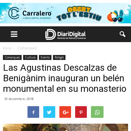
Inicio
Comarques
Comarques
Cultura
Events
Religió
Las Agustinas Descalzas de
Benigànim inauguran un belén
monumental en su monasterio
10 diciembre, 2018