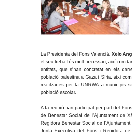
La Presidenta del Fons Valencià,
Xelo Ang
el seu treball és molt necessari, així com t
entitats, que s’han concretat en els dar
població palestina a Gaza i Síria, així c
realitzades per la UNRWA a municipis so
població escolar.
A la reunió han participat per part del Fon
de Benestar Social de l’Ajuntament de Xà
Regidora Benestar Social de l’Ajuntament
Junta Executiva del Fons i Regidora de B