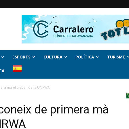
ESPORTS
CULTURA
POLÍTICA
TURISME
CA
mera mà el treball de la UNRWA
 coneix de primera mà
UNRWA