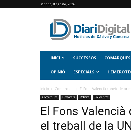
sábado, 8 agosto, 2026
INICI
SUCCESSOS
COMARQUES
OPINIÓ
ESPECIALS
HEMEROTE
Inicio
Comarques
El Fons Valencià coneix de pri
Comarques
Destacats
Política
Solidaritat
El Fons Valencià
el treball de la 