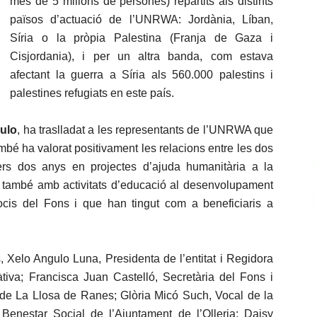
més de 5 milions de persones) repartits als distints
països d’actuació de l’UNRWA: Jordània, Líban,
Síria o la pròpia Palestina (Franja de Gaza i
Cisjordania), i per un altra banda, com estava
afectant la guerra a Síria als 560.000 palestins i
palestines refugiats en este país.
ulo
, ha traslladat a les representants de l’UNRWA que
ambé ha valorat positivament les relacions entre les dos
rers dos anys en projectes d’ajuda humanitària a la
om també amb activitats d’educació al desenvolupament
cis del Fons i que han tingut com a beneficiaris a
s, Xelo Angulo Luna, Presidenta de l’entitat i Regidora
tiva; Francisca Juan Castelló, Secretària del Fons i
 de La Llosa de Ranes; Glòria Micó Such, Vocal de la
enestar Social de l’Ajuntament de l’Olleria; Daisy