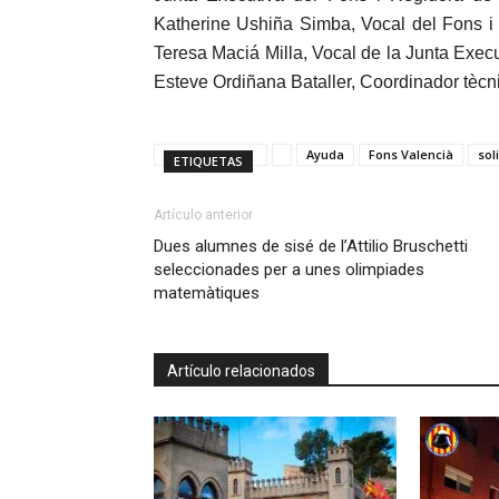
Katherine Ushiña Simba, Vocal del Fons i
Teresa Maciá Milla, Vocal de la Junta Execu
Esteve Ordiñana Bataller, Coordinador tècn
Ayuda
Fons Valencià
sol
ETIQUETAS
Artículo anterior
Dues alumnes de sisé de l’Attilio Bruschetti
seleccionades per a unes olimpiades
matemàtiques
Artículo relacionados