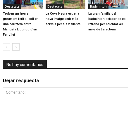
Destacats
Destacats
Bádminton
Troben un home
La Cova Negra estrena
La gran família del
greument ferit al coll en
nova imatge amb més
bàdminton setabense es
una carretera entre
serveis per als visitants
retroba per celebrar 40
Manuel i Llocnou d’en
anys de trajectòria
Fenollet
No hay comentarios
Dejar respuesta