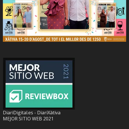
DiariDigital.es - DiariXàtiva
MEJOR SITIO WEB 2021