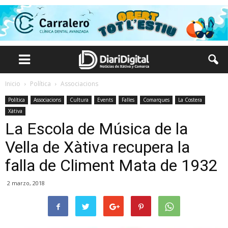
Inicio
Política
Associacions
Política
Associacions
Cultura
Events
Falles
Comarques
La Costera
Xàtiva
La Escola de Música de la
Vella de Xàtiva recupera la
falla de Climent Mata de 1932
2 marzo, 2018