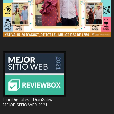
DiariDigital.es - DiariXàtiva
MEJOR SITIO WEB 2021