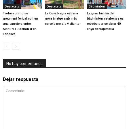
Destacats
Destacats
Bádminton
Troben un home
La Cova Negra estrena
La gran família del
greument ferit al coll en
nova imatge amb més
bàdminton setabense es
una carretera entre
serveis per als visitants
retroba per celebrar 40
Manuel i Llocnou d’en
anys de trajectòria
Fenollet
No hay comentarios
Dejar respuesta