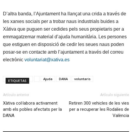
D’altra banda, l’Ajuntament ha llançat una crida a través de
les xarxes socials per a trobar naus industrials buides a
Xàtiva que puguen ser cedides pels seus propietaris per a
emmagatzemar material d’ajuda humanitària. Les persones
que estiguen en disposició de cedir les seues naus poden
posar-se en contacte amb l’ajuntament a través del correu
electrònic
voluntariat@xativa.es
Ajuda
DANA
voluntaris
ETIQUETAS
Artículo anterior
Artículo siguiente
Xàtiva col·labora activament
Retiren 300 vehicles de les vies
amb els pobles afectats per la
per a recuperar les Rodalies de
DANA
València