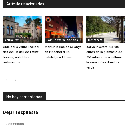
Artículo relacionados
Actualitat
Comunitat Valenciana
Destacats
Guia per a veure l’eclipsi
Mor un home de 56 anys
Xàtiva invertirà 245.000
des del Castell de Xàtiva:
en l’incendi d’un
euros en la plantació de
horaris, autobús i
habitatge a Alberic
250 arbres per a millorar
restriccions
la seua infraestructura
verda
No hay comentarios
Dejar respuesta