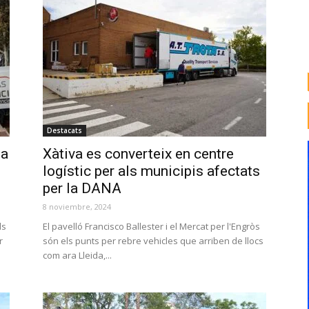
Destacats
 a
Xàtiva es converteix en centre
logístic per als municipis afectats
per la DANA
8 noviembre, 2024
ls
El pavelló Francisco Ballester i el Mercat per l'Engròs
r
són els punts per rebre vehicles que arriben de llocs
com ara Lleida,...