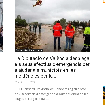
Comunitat Valenciana
La Diputació de València desplega
els seus efectius d’emergència per
a ajudar als municipis en les
incidències per la...
i
29 octubre, 2024
· El Consorci Provincial de Bombers registra prop
de 200 servicis d'emergència a conseqüència de les
pluges al llarg de tota la...