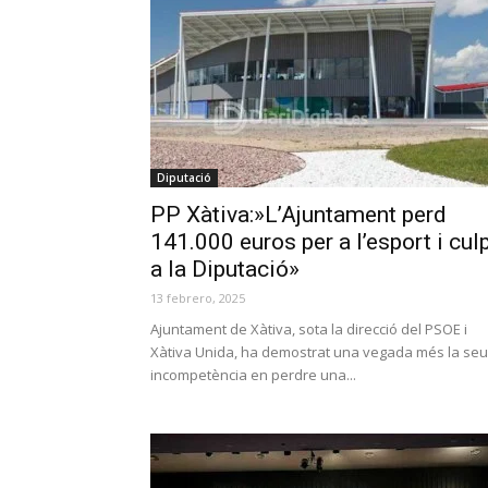
Diputació
PP Xàtiva:»L’Ajuntament perd
141.000 euros per a l’esport i cul
a la Diputació»
13 febrero, 2025
Ajuntament de Xàtiva, sota la direcció del PSOE i
Xàtiva Unida, ha demostrat una vegada més la se
incompetència en perdre una...