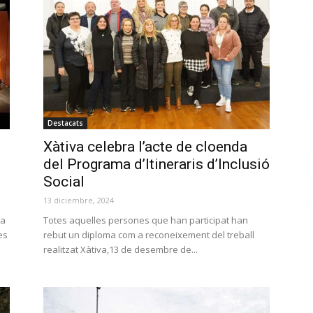
Destacats
Xàtiva celebra l’acte de cloenda
del Programa d’Itineraris d’Inclusió
Social
13 diciembre, 2024
va
Totes aquelles persones que han participat han
es
rebut un diploma com a reconeixement del treball
realitzat Xàtiva,13 de desembre de...