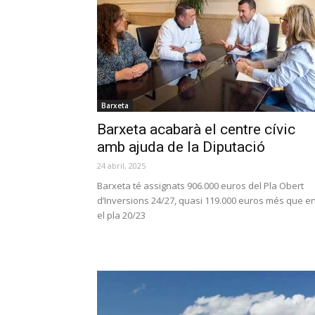
Barxeta
Barxeta acabarà el centre cívic
amb ajuda de la Diputació
24 abril, 2025
Barxeta té assignats 906.000 euros del Pla Obert
d’Inversions 24/27, quasi 119.000 euros més que e
el pla 20/23