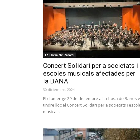
La Llosa de Ranes
Concert Solidari per a societats i
escoles musicals afectades per
la DANA
30 diciembre, 2024
El diumenge 29 de desembre a La Llosa de Ranes 
tindre lloc el Concert Solidari per a societats i escol
musicals...