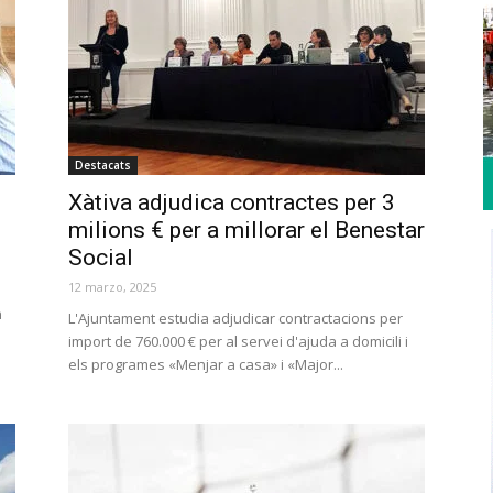
Destacats
Xàtiva adjudica contractes per 3
milions € per a millorar el Benestar
Social
12 marzo, 2025
n
L'Ajuntament estudia adjudicar contractacions per
import de 760.000 € per al servei d'ajuda a domicili i
els programes «Menjar a casa» i «Major...