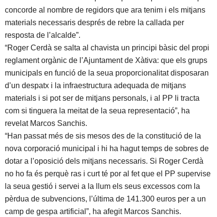
concorde al nombre de regidors que ara tenim i els mitjans
materials necessaris després de rebre la callada per
resposta de l’alcalde”.
“Roger Cerdà se salta al chavista un principi bàsic del propi
reglament orgànic de l’Ajuntament de Xàtiva: que els grups
municipals en funció de la seua proporcionalitat disposaran
d’un despatx i la infraestructura adequada de mitjans
materials i si pot ser de mitjans personals, i al PP li tracta
com si tinguera la meitat de la seua representació”, ha
revelat Marcos Sanchis.
“Han passat més de sis mesos des de la constitució de la
nova corporació municipal i hi ha hagut temps de sobres de
dotar a l’oposició dels mitjans necessaris. Si Roger Cerdà
no ho fa és perquè ras i curt té por al fet que el PP supervise
la seua gestió i servei a la llum els seus excessos com la
pèrdua de subvencions, l’última de 141.300 euros per a un
camp de gespa artificial”, ha afegit Marcos Sanchis.