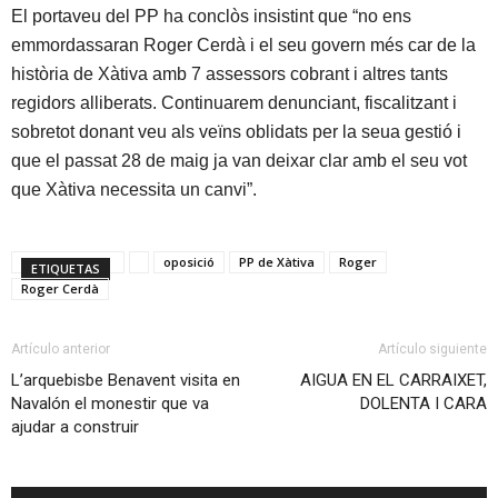
El portaveu del PP ha conclòs insistint que “no ens
emmordassaran Roger Cerdà i el seu govern més car de la
història de Xàtiva amb 7 assessors cobrant i altres tants
regidors alliberats. Continuarem denunciant, fiscalitzant i
sobretot donant veu als veïns oblidats per la seua gestió i
que el passat 28 de maig ja van deixar clar amb el seu vot
que Xàtiva necessita un canvi”.
oposició
PP de Xàtiva
Roger
ETIQUETAS
Roger Cerdà
Artículo anterior
Artículo siguiente
L’arquebisbe Benavent visita en
AIGUA EN EL CARRAIXET,
Navalón el monestir que va
DOLENTA I CARA
ajudar a construir