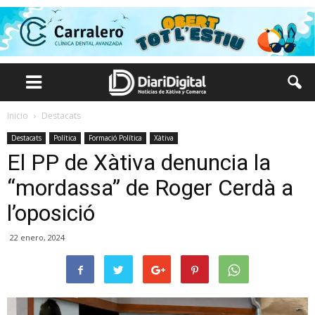
Inicio
Destacats
Destacats
Política
Formació Política
Xàtiva
El PP de Xàtiva denuncia la
“mordassa” de Roger Cerdà a
l’oposició
22 enero, 2024