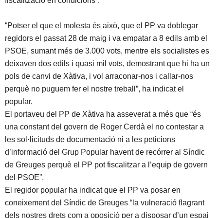
fiscalització en condicions”.
“Potser el que el molesta és això, que el PP va doblegar
regidors el passat 28 de maig i va empatar a 8 edils amb el
PSOE, sumant més de 3.000 vots, mentre els socialistes es
deixaven dos edils i quasi mil vots, demostrant que hi ha un
pols de canvi de Xàtiva, i vol arraconar-nos i callar-nos
perquè no puguem fer el nostre treball”, ha indicat el
popular.
El portaveu del PP de Xàtiva ha asseverat a més que “és
una constant del govern de Roger Cerdà el no contestar a
les sol·licituds de documentació ni a les peticions
d’informació del Grup Popular havent de recórrer al Síndic
de Greuges perquè el PP pot fiscalitzar a l’equip de govern
del PSOE”.
El regidor popular ha indicat que el PP va posar en
coneixement del Síndic de Greuges “la vulneració flagrant
dels nostres drets com a oposició per a disposar d’un espai