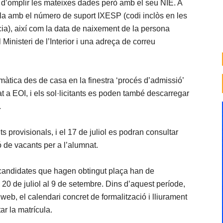
 d’omplir les mateixes dades però amb el seu NIE. A
lla amb el número de suport IXESP (codi inclòs en les
cia), així com la data de naixement de la persona
 Ministeri de l’Interior i una adreça de correu
elemàtica des de casa en la finestra ‘procés d’admissió’
at a EOI, i els sol·licitants es poden també descarregar
.
ts provisionals, i el 17 de juliol es podran consultar
ó de vacants per a l’alumnat.
i candidates que hagen obtingut plaça han de
l 20 de juliol al 9 de setembre. Dins d’aquest període,
 web, el calendari concret de formalització i lliurament
r la matrícula.