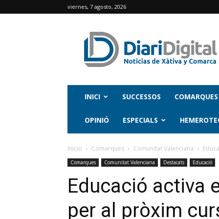
viernes, 7 agosto, 2026
INICI
SUCCESSOS
COMARQUES
OPINIÓ
ESPECIALS
HEMEROTE
Inicio
Comarques
Comunitat Valenciana
Educac
Comarques
Comunitat Valenciana
Destacats
Educació
Educació activa el
per al pròxim cur