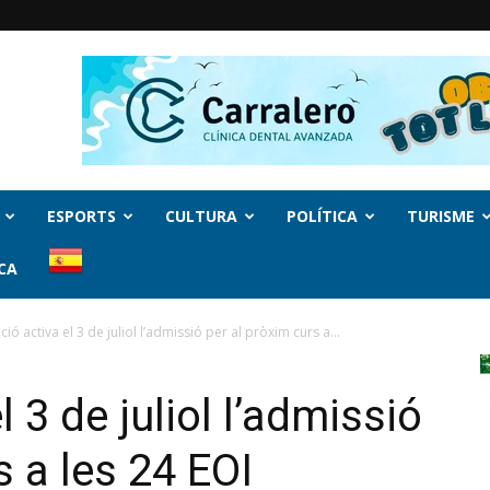
ESPORTS
CULTURA
POLÍTICA
TURISME
CA
ió activa el 3 de juliol l’admissió per al pròxim curs a...
 3 de juliol l’admissió
s a les 24 EOI