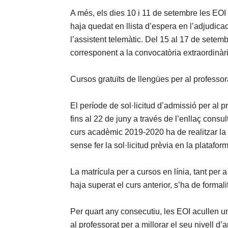
A més, els dies 10 i 11 de setembre les EOI
haja quedat en llista d’espera en l’adjudicac
l’assistent telemàtic. Del 15 al 17 de setem
corresponent a la convocatòria extraordinàri
Cursos gratuïts de llengües per al professor
El període de sol·licitud d’admissió per al 
fins al 22 de juny a través de l’enllaç consu
curs acadèmic 2019-2020 ha de realitzar la s
sense fer la sol·licitud prèvia en la plataf
La matrícula per a cursos en línia, tant per
haja superat el curs anterior, s’ha de formali
Per quart any consecutiu, les EOI acullen un
al professorat per a millorar el seu nivell d’