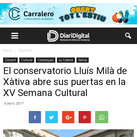
Inicio
Concert
Concert
Cultura
Comarques
La Costera
Xàtiva
El conservatorio Lluís Milà de
Xàtiva abre sus puertas en la
XV Semana Cultural
6 abril, 2017