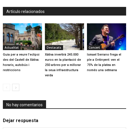
Artículo relacionados
Actualitat
Destacats
Concert
Guia per a veure l’eclipsi
Xàtiva invertirà 245.000
Ismael Serrano frega el
des del Castell de Xàtiva:
euros en la plantació de
ple a Ontinyent: ven el
horaris, autobús i
250 arbres per a millorar
75% de la platea en
restriccions
la seua infraestructura
només una setmana
verda
No hay comentarios
Dejar respuesta