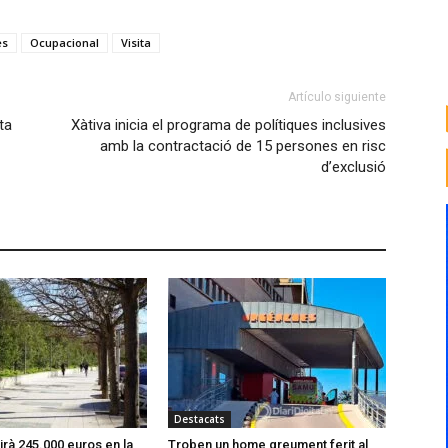
es
Ocupacional
Visita
Artículo siguiente
ta
Xàtiva inicia el programa de polítiques inclusives
amb la contractació de 15 persones en risc
d’exclusió
Destacats
tirà 245.000 euros en la
Troben un home greument ferit al