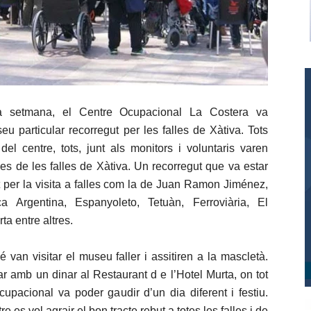
 setmana, el Centre Ocupacional La Costera va
 seu particular recorregut per les falles de Xàtiva. Tots
del centre, tots, junt als monitors i voluntaris varen
nes de les falles de Xàtiva. Un recorregut que va estar
per la visita a falles com la de Juan Ramon Jiménez,
ca Argentina, Espanyoleto, Tetuàn, Ferroviària, El
a entre altres.
́ van visitar el museu faller i assitiren a la mascletà.
r amb un dinar al Restaurant d e l’Hotel Murta, on tot
cupacional va poder gaudir d’un dia diferent i festiu.
e es vol agrair el bon tracte rebut a totes les falles i de