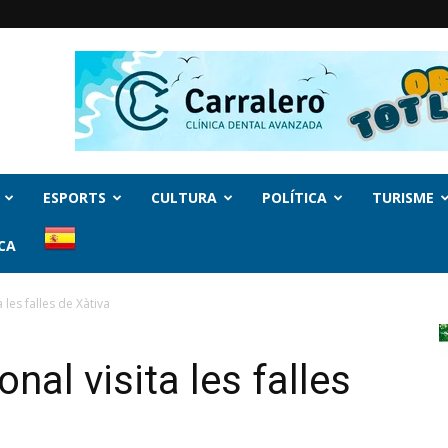
ESPORTS
CULTURA
POLÍTICA
TURISME
CA
 les falles de Xàtiva
nal visita les falles