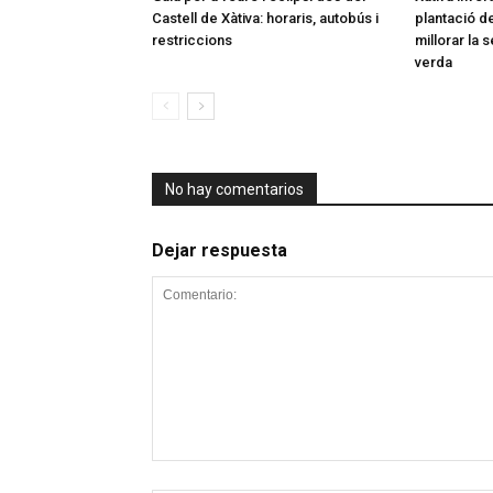
Castell de Xàtiva: horaris, autobús i
plantació d
restriccions
millorar la 
verda
No hay comentarios
Dejar respuesta