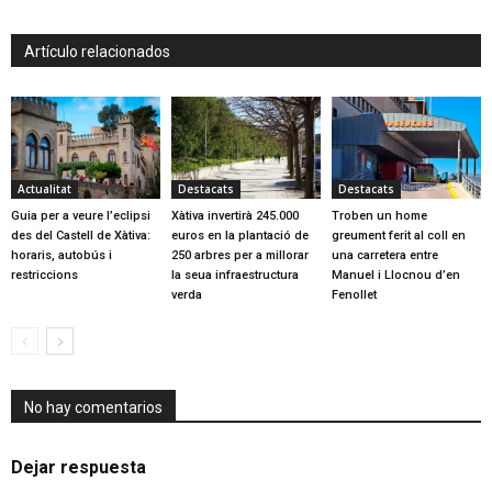
Artículo relacionados
Actualitat
Destacats
Destacats
Guia per a veure l’eclipsi
Xàtiva invertirà 245.000
Troben un home
des del Castell de Xàtiva:
euros en la plantació de
greument ferit al coll en
horaris, autobús i
250 arbres per a millorar
una carretera entre
restriccions
la seua infraestructura
Manuel i Llocnou d’en
verda
Fenollet
No hay comentarios
Dejar respuesta