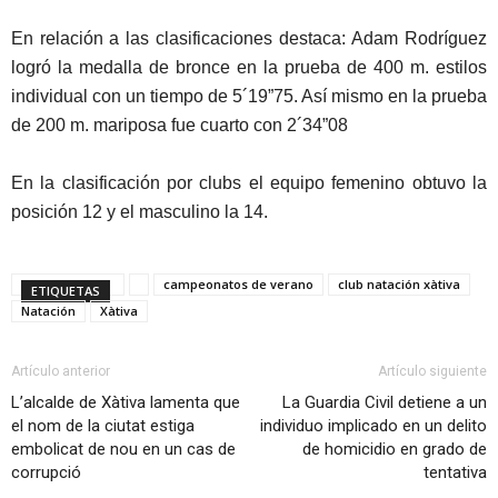
En relación a las clasificaciones destaca: Adam Rodríguez
logró la medalla de bronce en la prueba de 400 m. estilos
individual con un tiempo de 5´19”75. Así mismo en la prueba
de 200 m. mariposa fue cuarto con 2´34”08
En la clasificación por clubs el equipo femenino obtuvo la
posición 12 y el masculino la 14.
campeonatos de verano
club natación xàtiva
ETIQUETAS
Natación
Xàtiva
Artículo anterior
Artículo siguiente
L’alcalde de Xàtiva lamenta que
La Guardia Civil detiene a un
el nom de la ciutat estiga
individuo implicado en un delito
embolicat de nou en un cas de
de homicidio en grado de
corrupció
tentativa