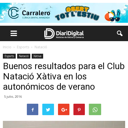
Inicio
Esports
Natació
Esports
Natació
Xàtiva
Buenos resultados para el Club
Natació Xàtiva en los
autonómicos de verano
5 julio, 2016