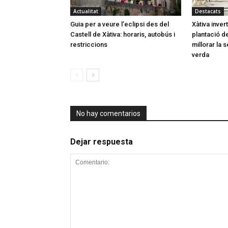
Actualitat
Destacats
Guia per a veure l’eclipsi des del
Xàtiva inver
Castell de Xàtiva: horaris, autobús i
plantació d
restriccions
millorar la 
verda
No hay comentarios
Dejar respuesta