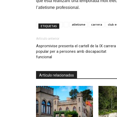
que està realitzant una temporada molt efe
l’atletisme professional.
atletisme
carrera
club e
ETIQUETAS
Artículo anterior
Aspromivise presenta el cartell de la IX carrera
popular per a persones amb discapacitat
funcional
Artículo relacionados