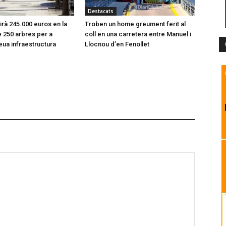
Destacats
tirà 245.000 euros en la
Troben un home greument ferit al
e 250 arbres per a
coll en una carretera entre Manuel i
seua infraestructura
Llocnou d’en Fenollet