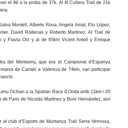
er el 9é a la proba de 37k. Al III Cullera Trail de 21k
ñana.
 Salva Montell, Alberto Rosa, Angela Amat, Elo López,
mer, David Ródenas y Roberto Martínez. Al Trail de
 y Flavia Orz y al de 65km Vicent Antolí y Enrique
ltra del Montseny, que era el Campionat d’Espanya
a marxa de Canals a Valencia de 74km, van participar
maschi.
de Lenu Ochian a la Spartan Race d’Onda amb 11km i 20
tó de Paris de Nicolás Martínez y Boro Hernández, així
per al club d’Esports de Muntanya Trail Serra Vernissa,