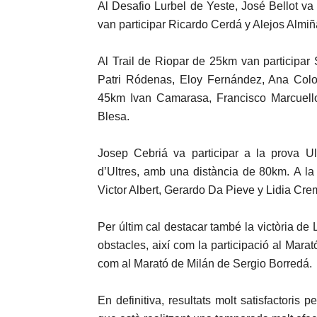
Al Desafio Lurbel de Yeste, José Bellot va s
van participar Ricardo Cerdá y Alejos Almi
Al Trail de Riopar de 25km van participar
Patri Ródenas, Eloy Fernández, Ana Colo
45km Ivan Camarasa, Francisco Marcuello
Blesa.
Josep Cebriá va participar a la prova U
d’Ultres, amb una distància de 80km. A l
Victor Albert, Gerardo Da Pieve y Lidia Cre
Per últim cal destacar també la victòria 
obstacles, així com la participació al Mara
com al Marató de Milán de Sergio Borredá.
En definitiva, resultats molt satisfactoris 