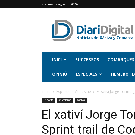
viernes, 7 agosto, 2026
INICI
SUCCESSOS
COMARQUES
OPINIÓ
ESPECIALS
HEMEROTE
Inicio
Esports
Atletisme
El xativí Jorge Tormo 
Esports
Atletisme
Xàtiva
El xativí Jorge T
Sprint-trail de C