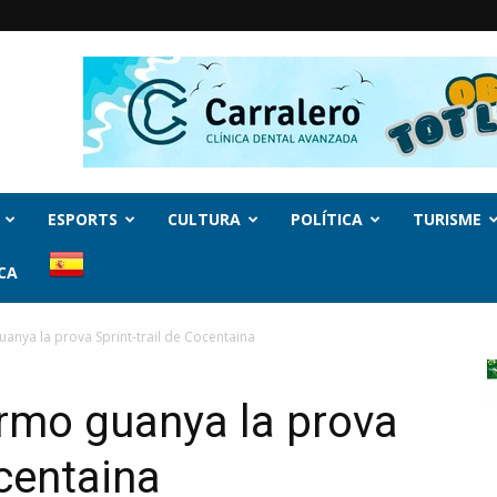
ESPORTS
CULTURA
POLÍTICA
TURISME
CA
guanya la prova Sprint-trail de Cocentaina
ormo guanya la prova
ocentaina