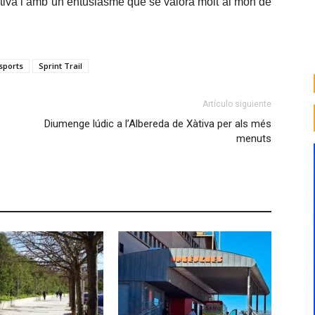
ctiva i amb un entusiasme que se valora molt al món de
sports
Sprint Trail
Artículo siguiente
Diumenge lúdic a l’Albereda de Xàtiva per als més
menuts