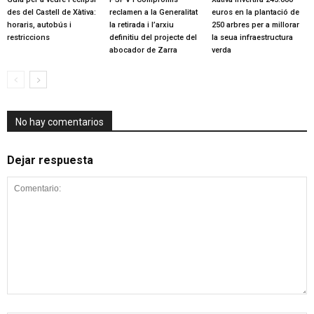
des del Castell de Xàtiva:
reclamen a la Generalitat
euros en la plantació de
horaris, autobús i
la retirada i l’arxiu
250 arbres per a millorar
restriccions
definitiu del projecte del
la seua infraestructura
abocador de Zarra
verda
No hay comentarios
Dejar respuesta