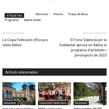
Eleccions
Piscina
PLaça de Bous
ETIQUETAS
Programa
Xàtiva Unida
Artículo anterior
Artículo siguiente
La Copa Federació d’Escacs
El Fons Valencià per la
visita Xàtiva
Solidaritat aprova en Xàtiva el
programa d’activitats i
pressupost de 2023
Artículo relacionados
Actualitat
Comunitat Valenciana
Destacats
Guia per a veure l’eclipsi
PSPV i Compromís
Xàtiva invertirà 245.000