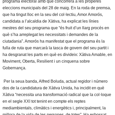
programa electoral amb què concorrerà a les properes
eleccions municipals del 28 de maig. En la roda de premsa,
que ha tingut lloc en la seu del col·lectiu, Amor Amorós,
candidata a l’alcaldia de Xàtiva, ha explicat les línies
mestres del seu programa que “és fruit d’un llarg procés en
què s’ha arreplegat les necessitats i demandes de la
ciutadania”. Amorós ha manifestat que el programa és la
fulla de ruta que marcarà la tasca de govern del seu partit i
ha desgranat les parts en què es divideix: Xàtiva Amable, en
Moviment, Oberta, Resilient i un cinquena sobre
Gobernança.
Per la seua banda, Alfred Boluda, actual regidor i número
dos de la candidatura de Xàtiva Unida, ha incidit en què
Xàtiva “necessita una transformació radical que la col·loque
en el segle XXI tot tenint en compte els reptes
mediambientals, climàtics i energètics i, principalment, la
millora de la vida de les persones, de totes”. Ha esbossat