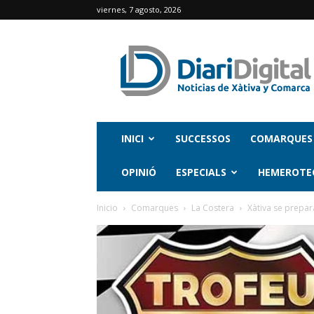
viernes, 7 agosto, 2026
INICI
SUCCESSOS
COMARQUES
OPINIÓ
ESPECIALS
HEMEROTE
Inicio
Comarques
La Costera
Xàtiva se prepar