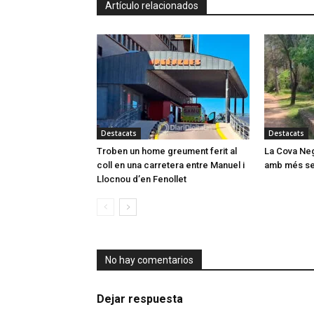
Artículo relacionados
Destacats
Destacats
Troben un home greument ferit al
La Cova Neg
coll en una carretera entre Manuel i
amb més ser
Llocnou d’en Fenollet
No hay comentarios
Dejar respuesta