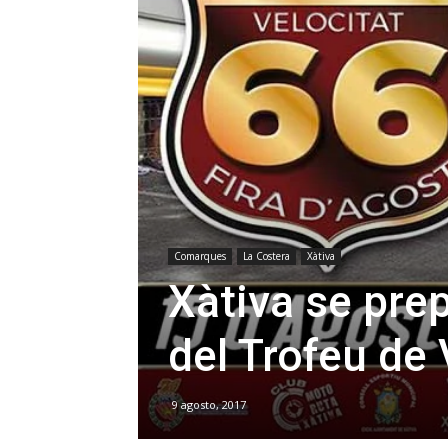
Comarques
La Costera
Xàtiva
Xàtiva se pre
del Trofeu de 
9 agosto, 2017