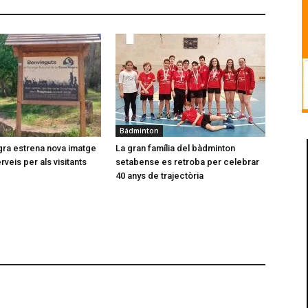
Bádminton
ra estrena nova imatge
La gran família del bàdminton
veis per als visitants
setabense es retroba per celebrar
40 anys de trajectòria