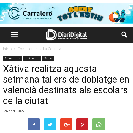
Inicio
Comarques
La Costera
Comarques
La Costera
Xàtiva
Xàtiva realitza aquesta
setmana tallers de doblatge en
valencià destinats als escolars
de la ciutat
26 abril, 2022