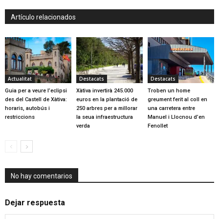
Artículo relacionados
Actualitat
Destacats
Destacats
Guia per a veure l’eclipsi
Xàtiva invertirà 245.000
Troben un home
des del Castell de Xàtiva:
euros en la plantació de
greument ferit al coll en
horaris, autobús i
250 arbres per a millorar
una carretera entre
restriccions
la seua infraestructura
Manuel i Llocnou d’en
verda
Fenollet
No hay comentarios
Dejar respuesta