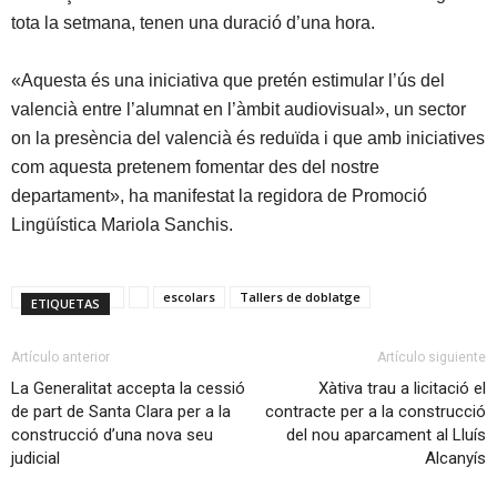
tota la setmana, tenen una duració d’una hora.
«Aquesta és una iniciativa que pretén estimular l’ús del
valencià entre l’alumnat en l’àmbit audiovisual», un sector
on la presència del valencià és reduïda i que amb iniciatives
com aquesta pretenem fomentar des del nostre
departament», ha manifestat la regidora de Promoció
Lingüística Mariola Sanchis.
escolars
Tallers de doblatge
ETIQUETAS
Artículo anterior
Artículo siguiente
La Generalitat accepta la cessió
Xàtiva trau a licitació el
de part de Santa Clara per a la
contracte per a la construcció
construcció d’una nova seu
del nou aparcament al Lluís
judicial
Alcanyís