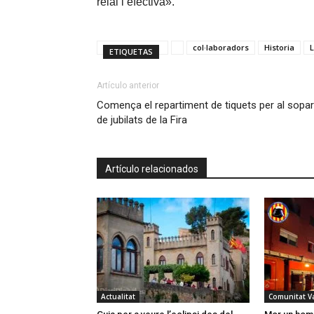
reial i efectiva».
col·laboradors
Historia
L
ETIQUETAS
Artículo anterior
Comença el repartiment de tiquets per al sopar
de jubilats de la Fira
Artículo relacionados
Actualitat
Comunitat V