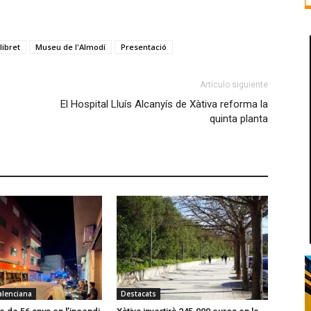
libret
Museu de l'Almodí
Presentació
Artículo siguiente
El Hospital Lluís Alcanyís de Xàtiva reforma la
quinta planta
alenciana
Destacats