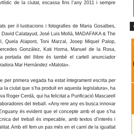
artístic de la ciutat, escassa fins l’any 2011 i sempre
s per il·lustracions i fotografies de Maria Gosalbes,
, David Calatayud, José Luis Mollà, MADAFAKA & The
ll, Quela Alapont, Toni Marzal, Josep Miquel Palop,
ercedes González, Kati Horna, Manuel de la Rosa,
 portada del llibre és també el cartell anunciador
lustradora Mar Hernández «Malota».
ue per primera vegada ha estat íntegrament escrita per
 la ciutat que s’ha produït en aquesta legislatura», ha
iva Roger Cerdà, qui ha felicitat a Purificació Mascarell
laboradores del treball. «Any rere any es busca innovar
. Enguany és evident que el concepte amb el que s’ha
 tècnica del treball és impecable, amb textos d’interés i
ualitat. Amb ell fem un pas més en el camí de la igualtat