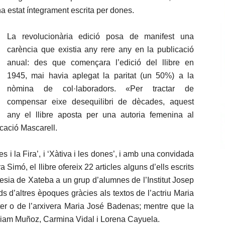
a estat íntegrament escrita per dones.
La revolucionària edició posa de manifest una
carència que existia any rere any en la publicació
anual: des que començara l’edició del llibre en
1945, mai havia aplegat la paritat (un 50%) a la
nòmina de col·laboradors. «Per tractar de
compensar eixe desequilibri de dècades, aquest
any el llibre aposta per una autoria femenina al
cació Mascarell.
es i la Fira’, i ‘Xàtiva i les dones’, i amb una convidada
 Simó, el llibre ofereix 22 articles alguns d’ells escrits
oesia de Xateba a un grup d’alumnes de l’Institut Josep
s d’altres èpoques gràcies als textos de l’actriu Maria
ter o de l’arxivera Maria José Badenas; mentre que la
Miriam Muñoz, Carmina Vidal i Lorena Cayuela.