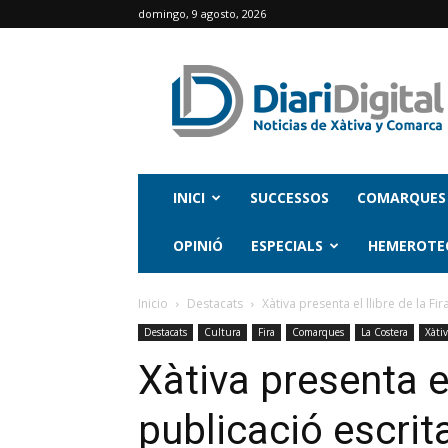
domingo, 9 agosto, 2026
INICI
SUCCESSOS
COMARQUES
OPINIÓ
ESPECIALS
HEMEROTE
Inicio
Destacats
Xàtiva presenta el llibre de la Fi
Destacats
Cultura
Fira
Comarques
La Costera
Xàti
Xàtiva presenta el
publicació escrit