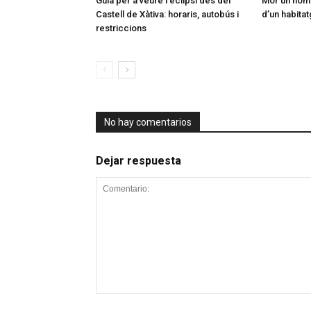
Guia per a veure l’eclipsi des del
Mor un home
Castell de Xàtiva: horaris, autobús i
d’un habitat
restriccions
No hay comentarios
Dejar respuesta