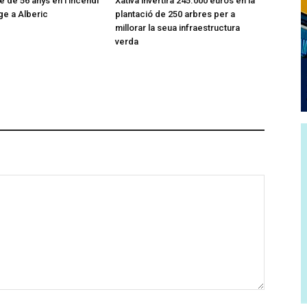
 de 56 anys en l’incendi
Xàtiva invertirà 245.000 euros en la
ge a Alberic
plantació de 250 arbres per a
millorar la seua infraestructura
verda