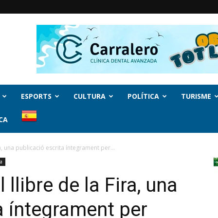
ESPORTS
CULTURA
POLÍTICA
TURISME
CA
ra, una publicació escrita íntegrament per...
va
 llibre de la Fira, una
a íntegrament per