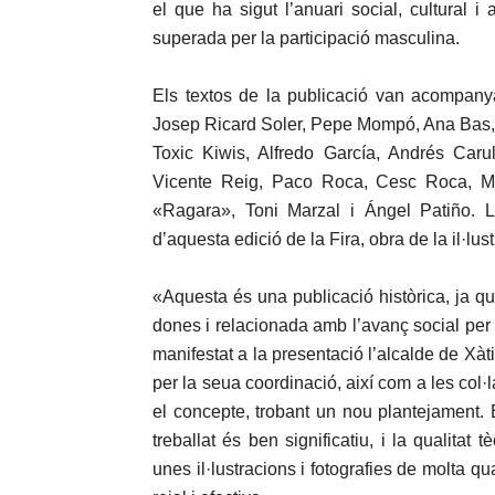
el que ha sigut l’anuari social, cultural i 
superada per la participació masculina.
Els textos de la publicació van acompanyat
Josep Ricard Soler, Pepe Mompó, Ana Bas
Toxic Kiwis, Alfredo García, Andrés Caru
Vicente Reig, Paco Roca, Cesc Roca, M
«Ragara», Toni Marzal i Ángel Patiño. La
d’aquesta edició de la Fira, obra de la il·
«Aquesta és una publicació històrica, ja q
dones i relacionada amb l’avanç social per a
manifestat a la presentació l’alcalde de Xàt
per la seua coordinació, així com a les col·
el concepte, trobant un nou plantejament
treballat és ben significatiu, i la qualitat
unes il·lustracions i fotografies de molta q