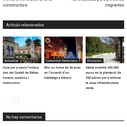
constructora
migrantes
Artículo relacionados
Actualitat
Comunitat Valenciana
Destacats
Guia per a veure l’eclipsi
Mor un home de 56 anys
Xàtiva invertirà 245.000
des del Castell de Xàtiva:
en l’incendi d’un
euros en la plantació de
horaris, autobús i
habitatge a Alberic
250 arbres per a millorar
restriccions
la seua infraestructura
verda
No hay comentarios