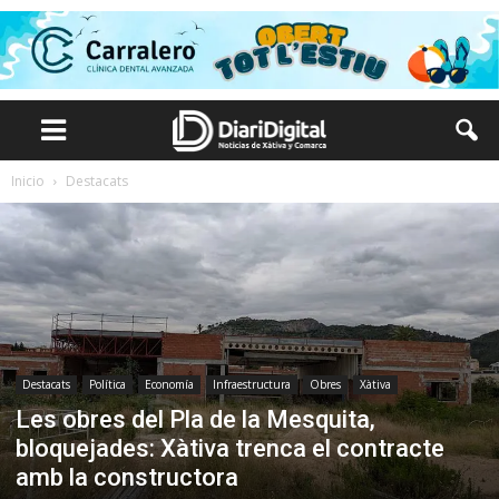
Inicio
Destacats
Destacats
Política
Economía
Infraestructura
Obres
Xàtiva
Les obres del Pla de la Mesquita,
bloquejades: Xàtiva trenca el contracte
amb la constructora