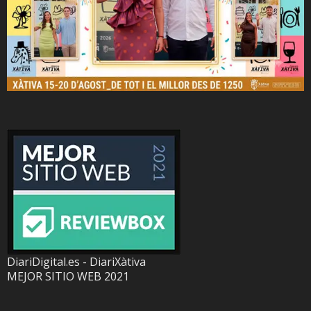
DiariDigital.es - DiariXàtiva
MEJOR SITIO WEB 2021