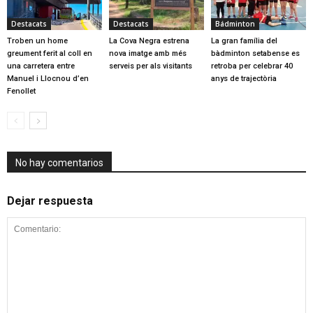
Destacats
Destacats
Bádminton
Troben un home
La Cova Negra estrena
La gran família del
greument ferit al coll en
nova imatge amb més
bàdminton setabense es
una carretera entre
serveis per als visitants
retroba per celebrar 40
Manuel i Llocnou d’en
anys de trajectòria
Fenollet
No hay comentarios
Dejar respuesta