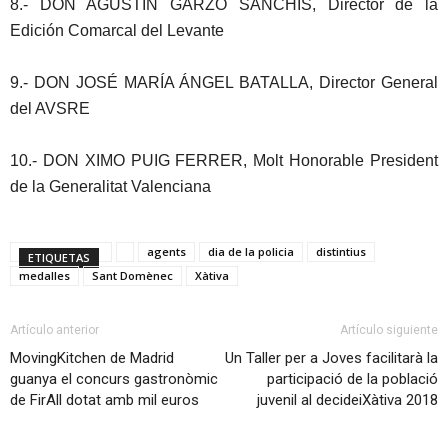
8.- DON AGUSTÍN GARZO SANCHIS, Director de la
Edición Comarcal del Levante
9.- DON JOSÉ MARÍA ÁNGEL BATALLA, Director General
del AVSRE
10.- DON XIMO PUIG FERRER, Molt Honorable President
de la Generalitat Valenciana
agents
dia de la policia
distintius
ETIQUETAS
medalles
Sant Domènec
Xàtiva
Artículo anterior
Artículo siguiente
MovingKitchen de Madrid
Un Taller per a Joves facilitarà la
guanya el concurs gastronòmic
participació de la població
de FirAll dotat amb mil euros
juvenil al decideiXàtiva 2018