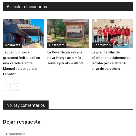
Artículo relacionados
Destacats
Destacats
Bádminton
Troben un home
La Cova Negra estrena
La gran família del
greument ferit al coll en
nova imatge amb més
bàdminton setabense es
una carretera entre
serveis per als visitants
retroba per celebrar 40
Manuel i Llocnou d’en
anys de trajectòria
Fenollet
No hay comentarios
Dejar respuesta