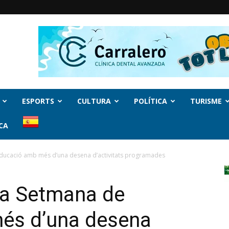
ESPORTS
CULTURA
POLÍTICA
TURISME
CA
’Educació amb més d’una desena d’activitats programades
 la Setmana de
més d’una desena