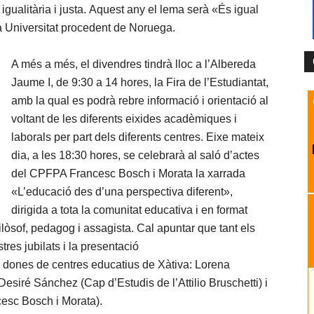
igualitària i justa. Aquest any el lema serà «És igual
na Universitat procedent de Noruega.
A més a més, el divendres tindrà lloc a l’Albereda
Jaume I, de 9:30 a 14 hores, la Fira de l’Estudiantat,
amb la qual es podrà rebre informació i orientació al
voltant de les diferents eixides acadèmiques i
laborals per part dels diferents centres. Eixe mateix
dia, a les 18:30 hores, se celebrarà al saló d’actes
del CPFPA Francesc Bosch i Morata la xarrada
«L’educació des d’una perspectiva diferent»,
dirigida a tota la comunitat educativa i en format
filòsof, pedagog i assagista. Cal apuntar que tant els
res jubilats i la presentació
s dones de centres educatius de Xàtiva: Lorena
esiré Sánchez (Cap d’Estudis de l’Attilio Bruschetti) i
esc Bosch i Morata).