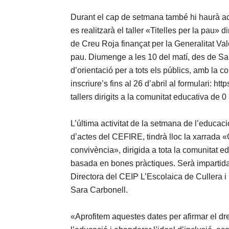
Durant el cap de setmana també hi haurà act
es realitzarà el taller «Titelles per la pau» d
de Creu Roja finançat per la Generalitat Val
pau. Diumenge a les 10 del matí, des de San
d’orientació per a tots els públics, amb la 
inscriure’s fins al 26 d’abril al formulari: h
tallers dirigits a la comunitat educativa de 0
L’última activitat de la setmana de l’educació
d’actes del CEFIRE, tindrà lloc la xarrada «
convivència», dirigida a tota la comunitat e
basada en bones pràctiques. Serà impartida
Directora del CEIP L’Escolaica de Cullera i p
Sara Carbonell.
«Aprofitem aquestes dates per afirmar el dre