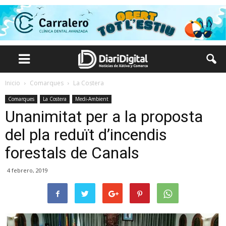
Inicio
Comarques
La Costera
Comarques
La Costera
Medi-Ambient
Unanimitat per a la proposta
del pla reduït d’incendis
forestals de Canals
4 febrero, 2019