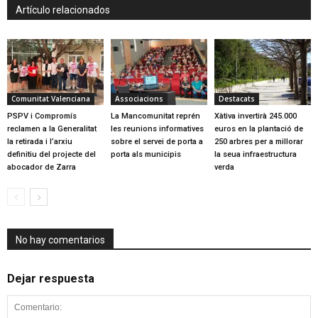
Artículo relacionados
Comunitat Valenciana
Associacions
Destacats
PSPV i Compromís
La Mancomunitat reprén
Xàtiva invertirà 245.000
reclamen a la Generalitat
les reunions informatives
euros en la plantació de
la retirada i l’arxiu
sobre el servei de porta a
250 arbres per a millorar
definitiu del projecte del
porta als municipis
la seua infraestructura
abocador de Zarra
verda
No hay comentarios
Dejar respuesta