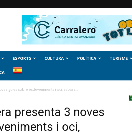
ESPORTS
CULTURA
POLÍTICA
TURISME
CA
ves guies sobre esdeveniments i oci, sabors...
ra presenta 3 noves
eniments i oci,