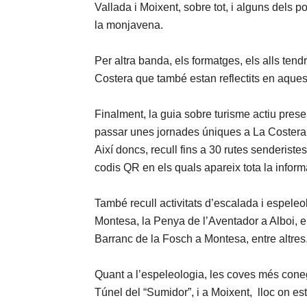
Vallada i Moixent, sobre tot, i alguns dels p
la monjavena.
Per altra banda, els formatges, els alls tendr
Costera que també estan reflectits en aque
Finalment, la guia sobre turisme actiu presen
passar unes jornades úniques a La Costera gau
Així doncs, recull fins a 30 rutes senderistes
codis QR en els quals apareix tota la informa
També recull activitats d’escalada i espeleo
Montesa, la Penya de l’Aventador a Alboi, el
Barranc de la Fosch a Montesa, entre altres
Quant a l’espeleologia, les coves més coneg
Túnel del “Sumidor”, i a Moixent, lloc on e