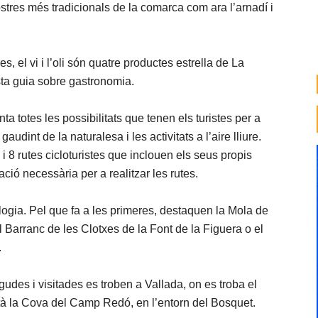
ostres més tradicionals de la comarca com ara l’arnadí i
es, el vi i l’oli són quatre productes estrella de La
sta guia sobre gastronomia.
ta totes les possibilitats que tenen els turistes per a
dint de la naturalesa i les activitats a l’aire lliure.
 i 8 rutes cicloturistes que inclouen els seus propis
ció necessària per a realitzar les rutes.
logia. Pel que fa a les primeres, destaquen la Mola de
 Barranc de les Clotxes de la Font de la Figuera o el
.
udes i visitades es troben a Vallada, on es troba el
stà la Cova del Camp Redó, en l’entorn del Bosquet.