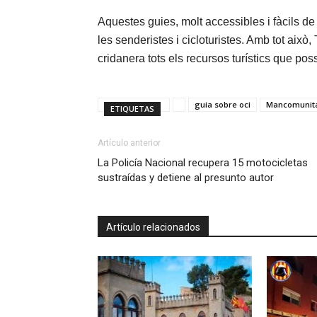
Aquestes guies, molt accessibles i fàcils d
les senderistes i cicloturistes. Amb tot això
cridanera tots els recursos turístics que po
guia sobre oci
Mancomunita
ETIQUETAS
Artículo anterior
La Policía Nacional recupera 15 motocicletas
sustraídas y detiene al presunto autor
Artículo relacionados