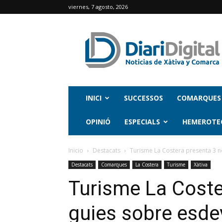
viernes, 7 agosto, 2026
INICI
SUCCESSOS
COMARQUES
OPINIÓ
ESPECIALS
HEMEROTE
Inicio
Destacats
Turisme La Costera presenta 3 no
Destacats
Comarques
La Costera
Turisme
Xàtiva
Turisme La Coste
guies sobre esdev