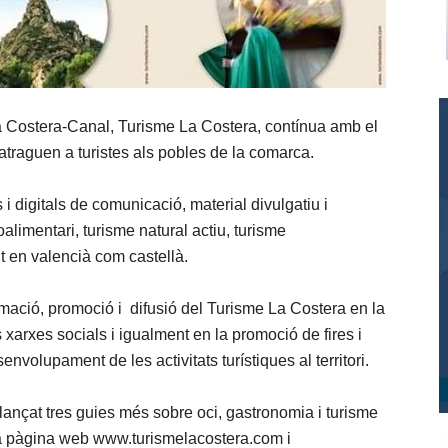
a Costera-Canal, Turisme La Costera, contínua amb el
atraguen a turistes als pobles de la comarca.
 i digitals de comunicació, material divulgatiu i
limentari, turisme natural actiu, turisme
nt en valencià com castellà.
ormació, promoció i difusió del Turisme La Costera en la
 xarxes socials i igualment en la promoció de fires i
nvolupament de les activitats turístiques al territori.
ançat tres guies més sobre oci, gastronomia i turisme
ua pàgina web www.turismelacostera.com i