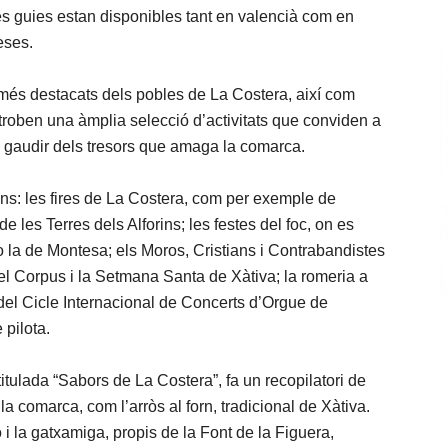
es guies estan disponibles tant en valencià com en
eses.
 més destacats dels pobles de La Costera, així com
es troben una àmplia selecció d’activitats que conviden a
 a gaudir dels tresors que amaga la comarca.
ns: les fires de La Costera, com per exemple de
de les Terres dels Alforins; les festes del foc, on es
o la de Montesa; els Moros, Cristians i Contrabandistes
 el Corpus i la Setmana Santa de Xàtiva; la romeria a
 del Cicle Internacional de Concerts d’Orgue de
 pilota.
itulada “Sabors de La Costera”, fa un recopilatori de
la comarca, com l’arròs al forn, tradicional de Xàtiva.
 i la gatxamiga, propis de la Font de la Figuera,