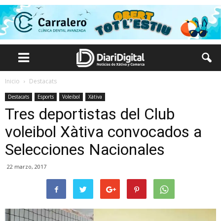
Inicio
Destacats
Destacats
Esports
Voleibol
Xàtiva
Tres deportistas del Club
voleibol Xàtiva convocados a
Selecciones Nacionales
22 marzo, 2017