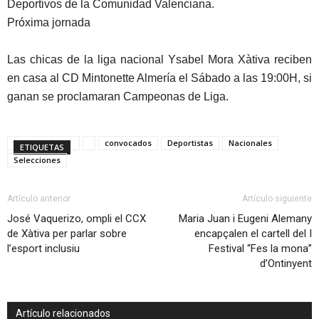
Deportivos de la Comunidad Valenciana.
Próxima jornada
Las chicas de la liga nacional Ysabel Mora Xàtiva reciben
en casa al CD Mintonette Almería el Sábado a las 19:00H, si
ganan se proclamaran Campeonas de Liga.
convocados
Deportistas
Nacionales
ETIQUETAS
Selecciones
Artículo anterior
Artículo siguiente
José Vaquerizo, ompli el CCX
Maria Juan i Eugeni Alemany
de Xàtiva per parlar sobre
encapçalen el cartell del I
l’esport inclusiu
Festival “Fes la mona”
d’Ontinyent
Artículo relacionados