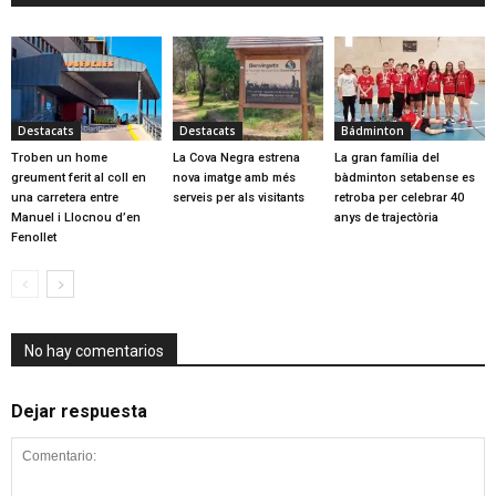
Destacats
Destacats
Bádminton
Troben un home
La Cova Negra estrena
La gran família del
greument ferit al coll en
nova imatge amb més
bàdminton setabense es
una carretera entre
serveis per als visitants
retroba per celebrar 40
Manuel i Llocnou d’en
anys de trajectòria
Fenollet
No hay comentarios
Dejar respuesta