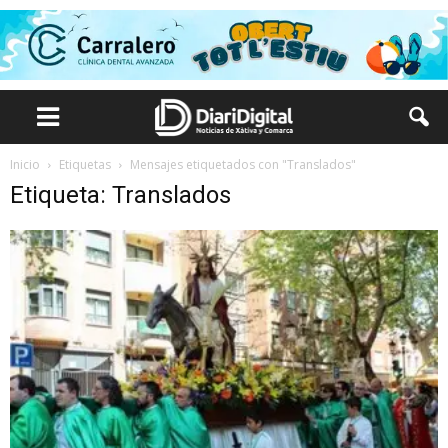
Inicio
Etiquetas
Mensajes etiquetados con "Translados"
Etiqueta: Translados