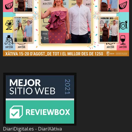
DiariDigital.es - DiariXàtiva