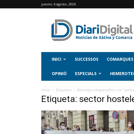
jueves, 6 agosto, 2026
INICI
SUCCESSOS
COMARQUES
OPINIÓ
ESPECIALS
HEMEROTE
Inicio
Etiquetas
Mensajes etiquetados con "secto
Etiqueta: sector hostel