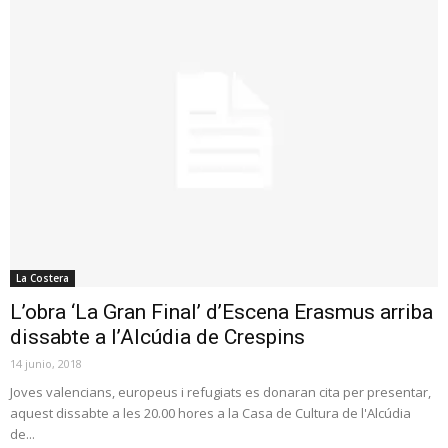
La Costera
L’obra ‘La Gran Final’ d’Escena Erasmus arriba
dissabte a l’Alcúdia de Crespins
14 junio, 2018
Joves valencians, europeus i refugiats es donaran cita per presentar,
aquest dissabte a les 20.00 hores a la Casa de Cultura de l'Alcúdia
de...