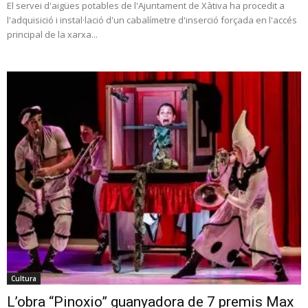
El servei d'aigües potables de l'Ajuntament de Xàtiva ha procedit a
l'adquisició i instal·lació d'un cabalímetre d'inserció forçada en l'accés
principal de la xarxa...
Cultura
L’obra “Pinoxio” guanyadora de 7 premis Max