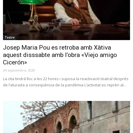
Teatre
Josep Maria Pou es retroba amb Xàtiva
aquest disssabte amb l’obra «Viejo amigo
Cicerón»
24 septiembre, 2020
La cita tindrà lloc a les 22 hores i suposa la reactivació teatral després
de l’aturada a conseqüència de la pandèmia L’activitat es reprèn al...