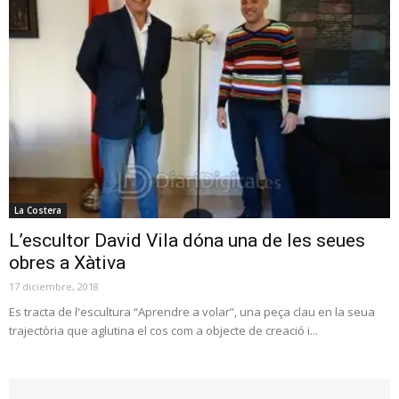
La Costera
L’escultor David Vila dóna una de les seues
obres a Xàtiva
17 diciembre, 2018
Es tracta de l'escultura “Aprendre a volar”, una peça clau en la seua
trajectòria que aglutina el cos com a objecte de creació i...