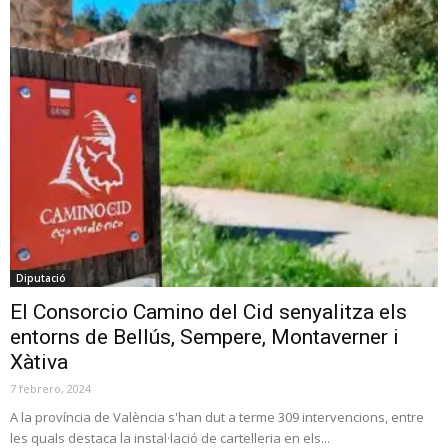
Diputació
El Consorcio Camino del Cid senyalitza els
entorns de Bellús, Sempere, Montaverner i
Xàtiva
7 febrero, 2024
A la província de València s'han dut a terme 309 intervencions, entre
les quals destaca la instal·lació de cartelleria en els...