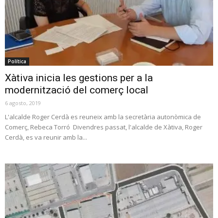
Política
Xàtiva inicia les gestions per a la
modernització del comerç local
6 agosto, 2019
L'alcalde Roger Cerdà es reuneix amb la secretària autonòmica de
Comerç, Rebeca Torró Divendres passat, l'alcalde de Xàtiva, Roger
Cerdà, es va reunir amb la...